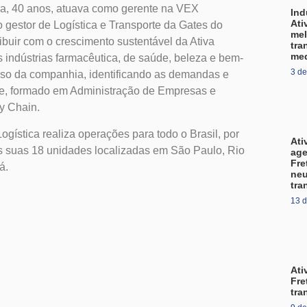
eira, 40 anos, atuava como gerente na VEX
Ind
Ati
 gestor de Logística e Transporte da Gates do
mel
ibuir com o crescimento sustentável da Ativa
tra
me
s indústrias farmacêutica, de saúde, beleza e bem-
3 de
cesso da companhia, identificando as demandas e
nte, formado em Administração de Empresas e
ly Chain.
ogística realiza operações para todo o Brasil, por
Ati
as suas 18 unidades localizadas em São Paulo, Rio
ag
Fre
á.
neu
tra
13 
Ati
Fre
tra