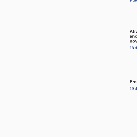
9 de
Ati
ano
nov
18 
Fro
19 