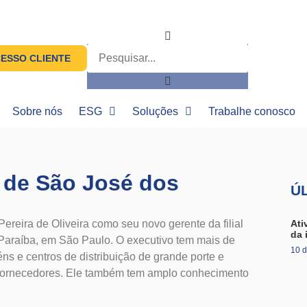
ESSO CLIENTE
Sobre nós
ESG
Soluções
Trabalhe conosco
l de São José dos
Ú
Pereira de Oliveira como seu novo gerente da filial
Ati
da 
Paraíba, em São Paulo. O executivo tem mais de
10 d
s e centros de distribuição de grande porte e
e fornecedores. Ele também tem amplo conhecimento