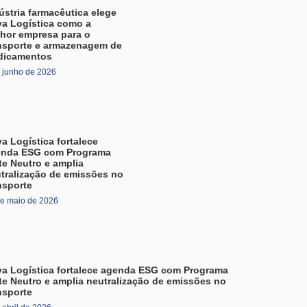
ústria farmacêutica elege
va Logística como a
hor empresa para o
nsporte e armazenagem de
dicamentos
 junho de 2026
va Logística fortalece
enda ESG com Programa
te Neutro e amplia
tralização de emissões no
nsporte
de maio de 2026
va Logística fortalece agenda ESG com Programa
te Neutro e amplia neutralização de emissões no
nsporte